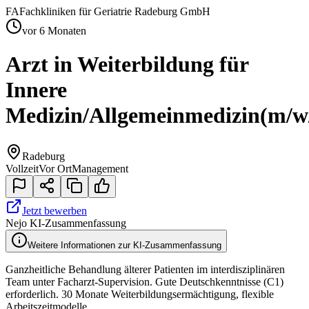
FA
Fachkliniken für Geriatrie Radeburg GmbH
vor 6 Monaten
Arzt in Weiterbildung für
Innere
Medizin/Allgemeinmedizin
(m/w
Radeburg
Vollzeit
Vor Ort
Management
Jetzt bewerben
Nejo KI-Zusammenfassung
Weitere Informationen zur KI-Zusammenfassung
Ganzheitliche Behandlung älterer Patienten im interdisziplinären
Team unter Facharzt-Supervision. Gute Deutschkenntnisse (C1)
erforderlich. 30 Monate Weiterbildungsermächtigung, flexible
Arbeitszeitmodelle.