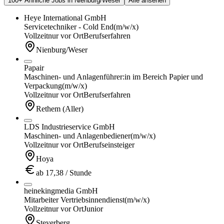
100+ Ähnliche Jobs in Nienburg/Weser
Alle ansehen
Heye International GmbH
Servicetechniker - Cold End
(m/w/x)
Vollzeit
nur vor Ort
Berufserfahren
Nienburg/Weser
Papair
Maschinen- und Anlagenführer:in im Bereich Papier und
Verpackung
(m/w/x)
Vollzeit
nur vor Ort
Berufserfahren
Rethem (Aller)
LDS Industrieservice GmbH
Maschinen- und Anlagenbediener
(m/w/x)
Vollzeit
nur vor Ort
Berufseinsteiger
Hoya
ab 17,38 / Stunde
heinekingmedia GmbH
Mitarbeiter Vertriebsinnendienst
(m/w/x)
Vollzeit
nur vor Ort
Junior
Steyerberg