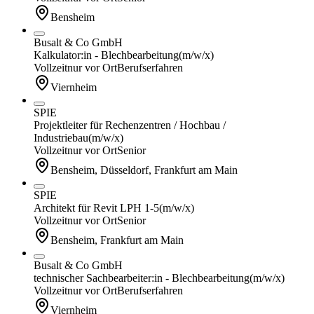
Bensheim
Busalt & Co GmbH
Kalkulator:in - Blechbearbeitung
(m/w/x)
Vollzeit
nur vor Ort
Berufserfahren
Viernheim
SPIE
Projektleiter für Rechenzentren / Hochbau /
Industriebau
(m/w/x)
Vollzeit
nur vor Ort
Senior
Bensheim, Düsseldorf, Frankfurt am Main
SPIE
Architekt für Revit LPH 1-5
(m/w/x)
Vollzeit
nur vor Ort
Senior
Bensheim, Frankfurt am Main
Busalt & Co GmbH
technischer Sachbearbeiter:in - Blechbearbeitung
(m/w/x)
Vollzeit
nur vor Ort
Berufserfahren
Viernheim