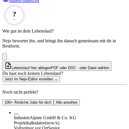
planen-bauen.eu
?
Note
Wie gut ist dein Lebenslauf?
Nejo bewertet ihn, und bringt ihn danach gemeinsam mit dir in
Bestform.
Lebenslauf hier ablegen
PDF oder DOC · oder
Datei wählen
Du hast noch keinen Lebenslauf?
Jetzt im Nejo-Editor erstellen
→
Noch nicht perfekt?
100+ Ähnliche Jobs für dich
Alle ansehen
IndustrieAlpine GmbH & Co. KG
Projektkalkulator
(m/w/x)
Vollzeit
nur vor Ort
Senior