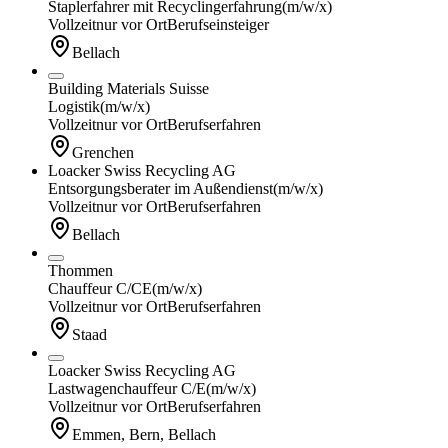
Staplerfahrer mit Recyclingerfahrung
(m/w/x)
Vollzeit
nur vor Ort
Berufseinsteiger
Bellach
Building Materials Suisse
Logistik
(m/w/x)
Vollzeit
nur vor Ort
Berufserfahren
Grenchen
Loacker Swiss Recycling AG
Entsorgungsberater im Außendienst
(m/w/x)
Vollzeit
nur vor Ort
Berufserfahren
Bellach
Thommen
Chauffeur C/CE
(m/w/x)
Vollzeit
nur vor Ort
Berufserfahren
Staad
Loacker Swiss Recycling AG
Lastwagenchauffeur C/E
(m/w/x)
Vollzeit
nur vor Ort
Berufserfahren
Emmen, Bern, Bellach