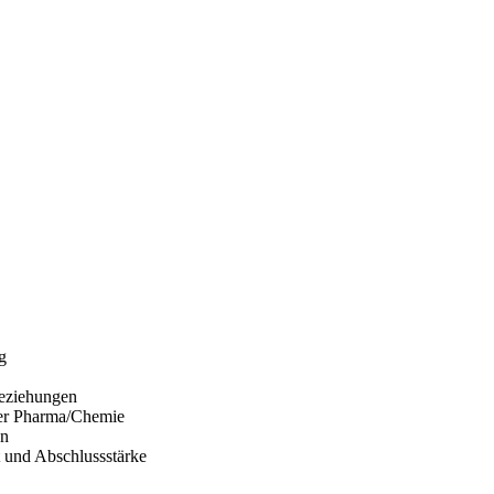
g
eziehungen
der Pharma/Chemie
en
 und Abschlussstärke