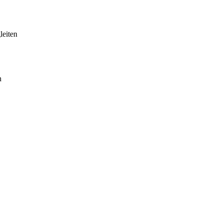
leiten
n