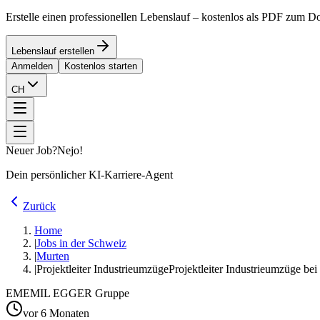
Erstelle einen professionellen Lebenslauf – kostenlos als PDF zum 
Lebenslauf erstellen
Anmelden
Kostenlos starten
CH
Neuer Job?
Nejo!
Dein persönlicher KI-Karriere-Agent
Zurück
Home
|
Jobs in der Schweiz
|
Murten
|
Projektleiter Industrieumzüge
Projektleiter Industrieumzüge
EM
EMIL EGGER Gruppe
vor 6 Monaten