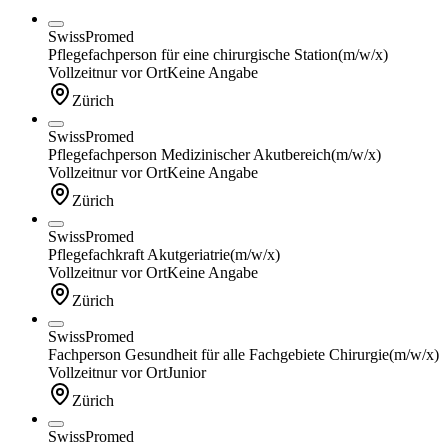
SwissPromed
Pflegefachperson für eine chirurgische Station
(m/w/x)
Vollzeit
nur vor Ort
Keine Angabe
Zürich
SwissPromed
Pflegefachperson Medizinischer Akutbereich
(m/w/x)
Vollzeit
nur vor Ort
Keine Angabe
Zürich
SwissPromed
Pflegefachkraft Akutgeriatrie
(m/w/x)
Vollzeit
nur vor Ort
Keine Angabe
Zürich
SwissPromed
Fachperson Gesundheit für alle Fachgebiete Chirurgie
(m/w/x)
Vollzeit
nur vor Ort
Junior
Zürich
SwissPromed