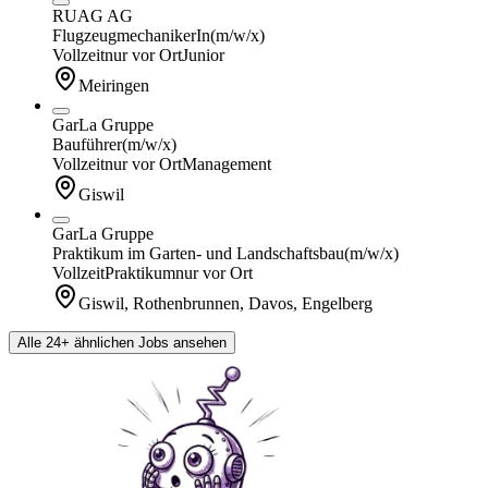
RUAG AG
FlugzeugmechanikerIn
(m/w/x)
Vollzeit
nur vor Ort
Junior
Meiringen
GarLa Gruppe
Bauführer
(m/w/x)
Vollzeit
nur vor Ort
Management
Giswil
GarLa Gruppe
Praktikum im Garten- und Landschaftsbau
(m/w/x)
Vollzeit
Praktikum
nur vor Ort
Giswil, Rothenbrunnen, Davos, Engelberg
Alle 24+ ähnlichen Jobs ansehen