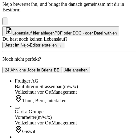
Nejo bewertet ihn, und bringt ihn danach gemeinsam mit dir in
Bestform.
Lebenslauf hier ablegen
PDF oder DOC · oder
Datei wählen
Du hast noch keinen Lebenslauf?
Jetzt im Nejo-Editor erstellen
→
Noch nicht perfekt?
24 Ähnliche Jobs in Brienz BE
Alle ansehen
Frutiger AG
Bauführerin Strassenbau
(m/w/x)
Vollzeit
nur vor Ort
Management
Thun, Bern, Interlaken
GarLa Gruppe
Vorarbeiter
(m/w/x)
Vollzeit
nur vor Ort
Management
Giswil