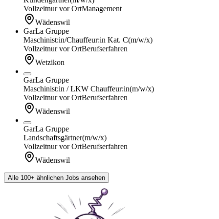
Vollzeit
nur vor Ort
Management
Wädenswil
GarLa Gruppe
Maschinist:in/Chauffeur:in Kat. C
(m/w/x)
Vollzeit
nur vor Ort
Berufserfahren
Wetzikon
GarLa Gruppe
Maschinist:in / LKW Chauffeur:in
(m/w/x)
Vollzeit
nur vor Ort
Berufserfahren
Wädenswil
GarLa Gruppe
Landschaftsgärtner
(m/w/x)
Vollzeit
nur vor Ort
Berufserfahren
Wädenswil
Alle 100+ ähnlichen Jobs ansehen