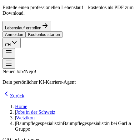
Erstelle einen professionellen Lebenslauf – kostenlos als PDF zum
Download.
Lebenslauf erstellen
Anmelden
Kostenlos starten
CH
Neuer Job?
Nejo!
Dein persönlicher KI-Karriere-Agent
Zurück
Home
|
Jobs in der Schweiz
|
Wetzikon
|
Baumpflegespezialist:in
Baumpflegespezialist:in bei GarLa
Gruppe
GA
GarLa Gruppe